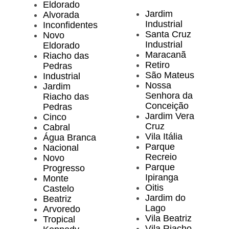
Eldorado
Jardim
Alvorada
Industrial
Inconfidentes
Santa Cruz
Novo
Industrial
Eldorado
Maracanã
Riacho das
Retiro
Pedras
São Mateus
Industrial
Nossa
Jardim
Senhora da
Riacho das
Conceição
Pedras
Jardim Vera
Cinco
Cruz
Cabral
Vila Itália
Água Branca
Parque
Nacional
Recreio
Novo
Parque
Progresso
Ipiranga
Monte
Oitis
Castelo
Jardim do
Beatriz
Lago
Arvoredo
Vila Beatriz
Tropical
Vila Riacho