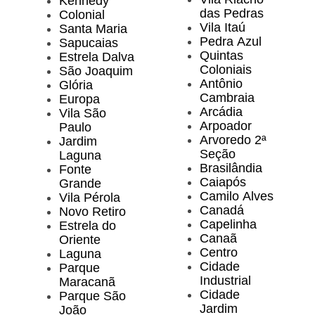
Kennedy
das Pedras
Colonial
Vila Itaú
Santa Maria
Pedra Azul
Sapucaias
Quintas
Estrela Dalva
Coloniais
São Joaquim
Antônio
Glória
Cambraia
Europa
Arcádia
Vila São
Arpoador
Paulo
Arvoredo 2ª
Jardim
Seção
Laguna
Brasilândia
Fonte
Caiapós
Grande
Camilo Alves
Vila Pérola
Canadá
Novo Retiro
Capelinha
Estrela do
Canaã
Oriente
Centro
Laguna
Cidade
Parque
Industrial
Maracanã
Cidade
Parque São
Jardim
João