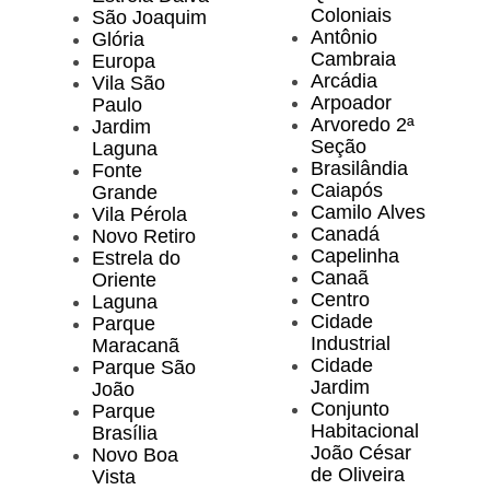
Coloniais
São Joaquim
Antônio
Glória
Cambraia
Europa
Arcádia
Vila São
Arpoador
Paulo
Arvoredo 2ª
Jardim
Seção
Laguna
Brasilândia
Fonte
Caiapós
Grande
Camilo Alves
Vila Pérola
Canadá
Novo Retiro
Capelinha
Estrela do
Canaã
Oriente
Centro
Laguna
Cidade
Parque
Industrial
Maracanã
Cidade
Parque São
Jardim
João
Conjunto
Parque
Habitacional
Brasília
João César
Novo Boa
de Oliveira
Vista