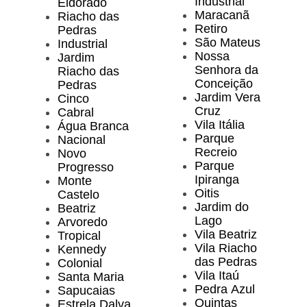
Industrial
Eldorado
Maracanã
Riacho das
Retiro
Pedras
São Mateus
Industrial
Nossa
Jardim
Senhora da
Riacho das
Conceição
Pedras
Jardim Vera
Cinco
Cruz
Cabral
Vila Itália
Água Branca
Parque
Nacional
Recreio
Novo
Parque
Progresso
Ipiranga
Monte
Oitis
Castelo
Jardim do
Beatriz
Lago
Arvoredo
Vila Beatriz
Tropical
Vila Riacho
Kennedy
das Pedras
Colonial
Vila Itaú
Santa Maria
Pedra Azul
Sapucaias
Quintas
Estrela Dalva