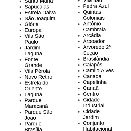
Vila Itaú
Santa Maria
Pedra Azul
Sapucaias
Quintas
Estrela Dalva
Coloniais
São Joaquim
Antônio
Glória
Cambraia
Europa
Arcádia
Vila São
Arpoador
Paulo
Arvoredo 2ª
Jardim
Seção
Laguna
Brasilândia
Fonte
Caiapós
Grande
Camilo Alves
Vila Pérola
Canadá
Novo Retiro
Capelinha
Estrela do
Canaã
Oriente
Centro
Laguna
Cidade
Parque
Industrial
Maracanã
Cidade
Parque São
Jardim
João
Conjunto
Parque
Habitacional
Brasília