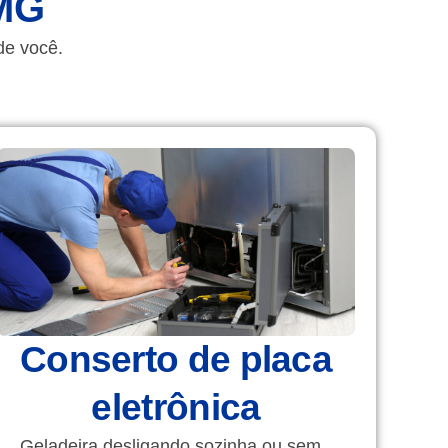
MG​
de você.
Conserto de placa
eletrônica
Geladeira desligando sozinha ou sem