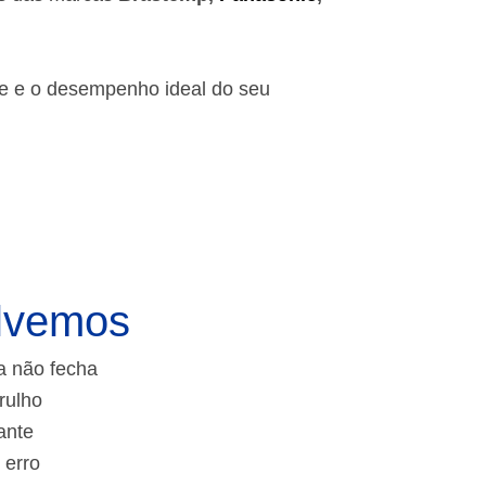
de e o desempenho ideal do seu
lvemos
a não fecha
rulho
ante
 erro