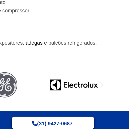
ato
e compressor
xpositores,
adegas
e balcões refrigerados.
(31) 9427-0687