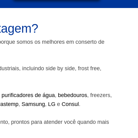
ntagem?
 porque somos os melhores em conserto de
riais, incluindo side by side, frost free,
,
purificadores de água
,
bebedouros
, freezers,
rastemp
,
Samsung
,
LG
e
Consul
.
ento, prontos para atender você quando mais