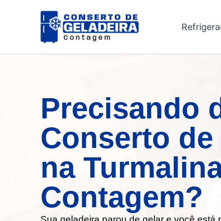
Ir
para
Refriger
o
conteúdo
Precisando 
Conserto de 
na Turmalin
Contagem?
Sua geladeira parou de gelar e você está