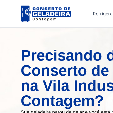
Ir
para
Refriger
o
conteúdo
Precisando 
Conserto de 
na Vila Indus
Contagem?
Sua geladeira parou de gelar e você está