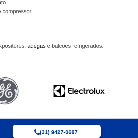
ato
e compressor
xpositores,
adegas
e balcões refrigerados.
(31) 9427-0687