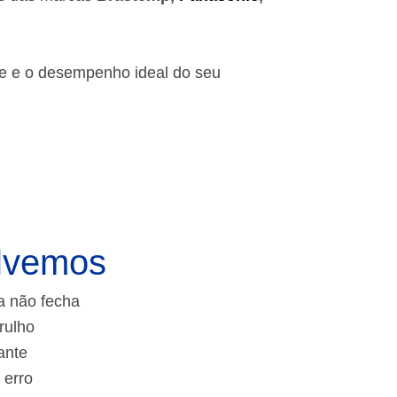
de e o desempenho ideal do seu
lvemos
a não fecha
rulho
ante
 erro