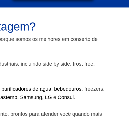
ntagem?
 porque somos os melhores em conserto de
riais, incluindo side by side, frost free,
,
purificadores de água
,
bebedouros
, freezers,
rastemp
,
Samsung
,
LG
e
Consul
.
ento, prontos para atender você quando mais