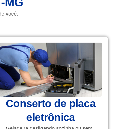
m-MG​
de você.
Conserto de placa
eletrônica
Geladeira desligando sozinha ou sem